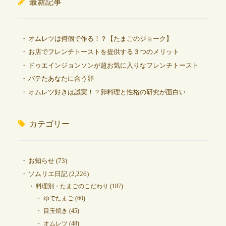
最新記事
オムレツは何個で作る！？【たまごのジョーク】
お店でフレンチトーストを提供する３つのメリット
ドゥエインジョンソンが超お気に入りなフレンチトースト
バテたあなたに合う卵
オムレツ好きは誠実！？卵料理と性格の研究が面白い
カテゴリー
お知らせ
(73)
ソムリエ日記
(2,226)
料理別・たまごのこだわり
(187)
ゆでたまご
(60)
目玉焼き
(45)
オムレツ
(48)