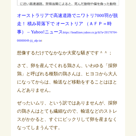
オーストラリアで高速道路でニワトリ7000羽が脱
走！ 積み荷落下で オーストリア （ＡＦＰ＝時
事） – Yahoo!ニュース
https://headlines.yahoo.co.jp/hl?a=20170704-
00000049-jij_afp-in
t
想像するだけでなかなか大変な騒ぎです＾＾；
さて、卵を産んでくれる鶏さん、いわゆる「採卵
鶏」と呼ばれる種類の鶏さんは、ヒヨコから大人
になってからは、輸送など移動をすることはほと
んどありません。
ぜったいムリ、という訳ではありませんが、採卵
の鶏さんはとても繊細なので、輸送などのストレ
スがかかると、すぐにビックリして卵を産まなく
なってしまうんです。