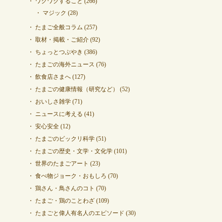
ワクワクすること
(266)
マジック
(28)
たまご全般コラム
(257)
取材・掲載・ご紹介
(92)
ちょっとつぶやき
(386)
たまごの海外ニュース
(76)
飲食店さまへ
(127)
たまごの健康情報（研究など）
(52)
おいしさ雑学
(71)
ニュースに考える
(41)
安心安全
(12)
たまごのビックリ科学
(51)
たまごの歴史・文学・文化学
(101)
世界のたまごアート
(23)
食べ物ジョーク・おもしろ
(70)
鶏さん・鳥さんのコト
(70)
たまご・鶏のことわざ
(109)
たまごと偉人有名人のエピソード
(30)