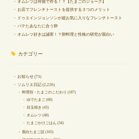
オムレツは何個で作る！？【たまごのジョーク】
お店でフレンチトーストを提供する３つのメリット
ドゥエインジョンソンが超お気に入りなフレンチトースト
バテたあなたに合う卵
オムレツ好きは誠実！？卵料理と性格の研究が面白い
カテゴリー
お知らせ
(73)
ソムリエ日記
(2,226)
料理別・たまごのこだわり
(187)
ゆでたまご
(60)
目玉焼き
(45)
オムレツ
(48)
たまごかけごはん
(34)
面白たまご話
(165)