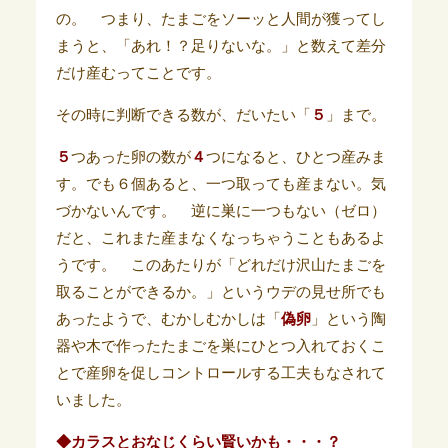
の。 つまり、たまごをソーッと人間が獲ってし
まうと、「あれ！？足りないな。」と数えて差分
だけ産むってことです。
その時に判断できる数が、だいたい「
５
」まで。
５
つあった卵の数が
４
つになると、ひとつ産みま
す。でも６個あると、一つ取っても産まない。気
づかないんです。 逆に巣に一つもない（ゼロ）
だと、これまた産まなくなっちゃうこともあるよ
うです。 このあたりが「どれだけ沢山たまごを
取ることができるか。」というウデの見せ所でも
あったようで、むかしむかしは
「
偽卵
」という陶
器や木で作ったたまごを巣にひとつ入れておくこ
とで産卵を促しコントロールする工夫もなされて
いました。
◆カラスとおなじくらい賢いかも・・・？