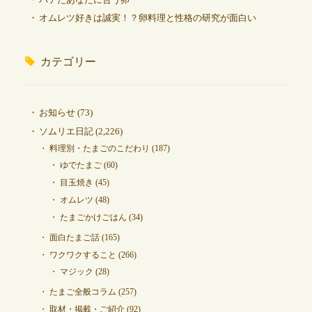
オムレツ好きは誠実！？卵料理と性格の研究が面白い
カテゴリー
お知らせ
(73)
ソムリエ日記
(2,226)
料理別・たまごのこだわり
(187)
ゆでたまご
(60)
目玉焼き
(45)
オムレツ
(48)
たまごかけごはん
(34)
面白たまご話
(165)
ワクワクすること
(266)
マジック
(28)
たまご全般コラム
(257)
取材・掲載・ご紹介
(92)