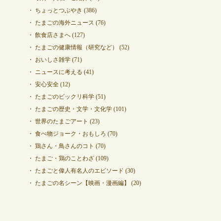
ちょっとつぶやき
(386)
たまごの海外ニュース
(76)
飲食店さまへ
(127)
たまごの健康情報（研究など）
(52)
おいしさ雑学
(71)
ニュースに考える
(41)
安心安全
(12)
たまごのビックリ科学
(51)
たまごの歴史・文学・文化学
(101)
世界のたまごアート
(23)
食べ物ジョーク・おもしろ
(70)
鶏さん・鳥さんのコト
(70)
たまご・鶏のことわざ
(109)
たまごと偉人有名人のエピソード
(30)
たまごの名シーン【映画・漫画編】
(20)