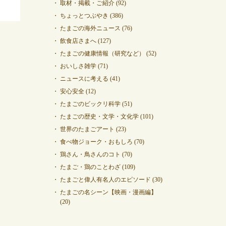
取材・掲載・ご紹介
(92)
ちょっとつぶやき
(386)
たまごの海外ニュース
(76)
飲食店さまへ
(127)
たまごの健康情報（研究など）
(52)
おいしさ雑学
(71)
ニュースに考える
(41)
安心安全
(12)
たまごのビックリ科学
(51)
たまごの歴史・文学・文化学
(101)
世界のたまごアート
(23)
食べ物ジョーク・おもしろ
(70)
鶏さん・鳥さんのコト
(70)
たまご・鶏のことわざ
(109)
たまごと偉人有名人のエピソード
(30)
たまごの名シーン【映画・漫画編】
(20)