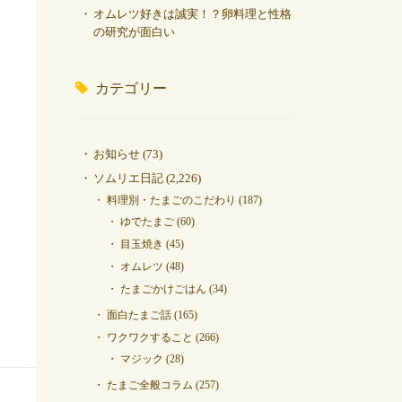
オムレツ好きは誠実！？卵料理と性格
の研究が面白い
カテゴリー
お知らせ
(73)
ソムリエ日記
(2,226)
料理別・たまごのこだわり
(187)
ゆでたまご
(60)
目玉焼き
(45)
オムレツ
(48)
たまごかけごはん
(34)
面白たまご話
(165)
ワクワクすること
(266)
マジック
(28)
たまご全般コラム
(257)