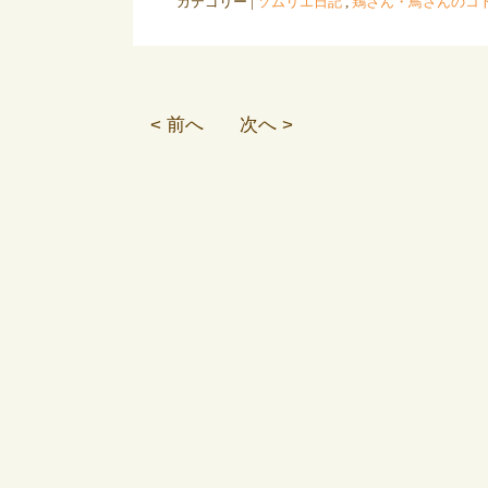
カテゴリー |
ソムリエ日記
,
鶏さん・鳥さんのコ
< 前へ
次へ >