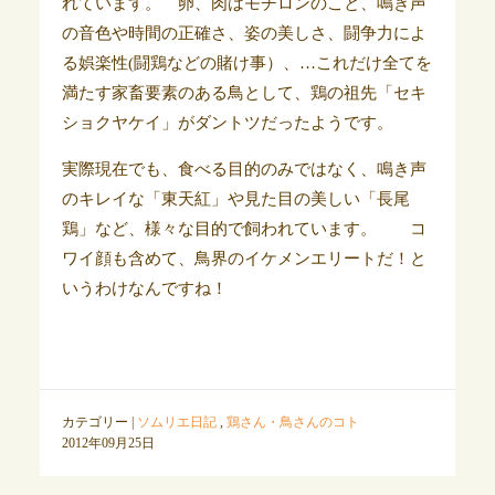
れています。 卵、肉はモチロンのこと、鳴き声
の音色や時間の正確さ、姿の美しさ、闘争力によ
る娯楽性(闘鶏などの賭け事）、…これだけ全てを
満たす家畜要素のある鳥として、鶏の祖先「セキ
ショクヤケイ」がダントツだったようです。
実際現在でも、食べる目的のみではなく、鳴き声
のキレイな「東天紅」や見た目の美しい「長尾
鶏」など、様々な目的で飼われています。 コ
ワイ顔も含めて、鳥界のイケメンエリートだ！と
いうわけなんですね！
カテゴリー |
ソムリエ日記
,
鶏さん・鳥さんのコト
2012年09月25日