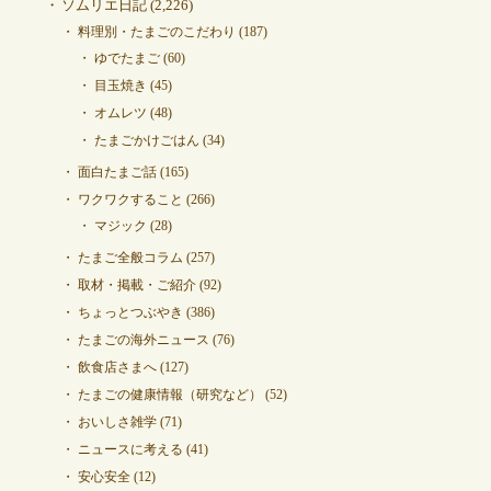
ソムリエ日記
(2,226)
料理別・たまごのこだわり
(187)
ゆでたまご
(60)
目玉焼き
(45)
オムレツ
(48)
たまごかけごはん
(34)
面白たまご話
(165)
ワクワクすること
(266)
マジック
(28)
たまご全般コラム
(257)
取材・掲載・ご紹介
(92)
ちょっとつぶやき
(386)
たまごの海外ニュース
(76)
飲食店さまへ
(127)
たまごの健康情報（研究など）
(52)
おいしさ雑学
(71)
ニュースに考える
(41)
安心安全
(12)