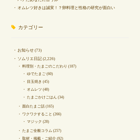
オムレツ好きは誠実！？卵料理と性格の研究が面白い
カテゴリー
お知らせ
(73)
ソムリエ日記
(2,226)
料理別・たまごのこだわり
(187)
ゆでたまご
(60)
目玉焼き
(45)
オムレツ
(48)
たまごかけごはん
(34)
面白たまご話
(165)
ワクワクすること
(266)
マジック
(28)
たまご全般コラム
(257)
取材・掲載・ご紹介
(92)