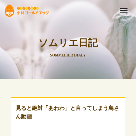
ソムリエ日記
SOMMELIER DIALY
見ると絶対「あわわ」と言ってしまう鳥さ
ん動画