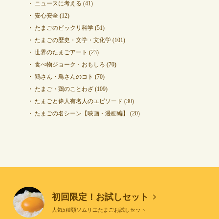
ニュースに考える
(41)
安心安全
(12)
たまごのビックリ科学
(51)
たまごの歴史・文学・文化学
(101)
世界のたまごアート
(23)
食べ物ジョーク・おもしろ
(70)
鶏さん・鳥さんのコト
(70)
たまご・鶏のことわざ
(109)
たまごと偉人有名人のエピソード
(30)
たまごの名シーン【映画・漫画編】
(20)
初回限定！お試しセット
人気5種類ソムリエたまごお試しセット