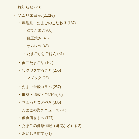
お知らせ
(73)
ソムリエ日記
(2,226)
料理別・たまごのこだわり
(187)
ゆでたまご
(60)
目玉焼き
(45)
オムレツ
(48)
たまごかけごはん
(34)
面白たまご話
(165)
ワクワクすること
(266)
マジック
(28)
たまご全般コラム
(257)
取材・掲載・ご紹介
(92)
ちょっとつぶやき
(386)
たまごの海外ニュース
(76)
飲食店さまへ
(127)
たまごの健康情報（研究など）
(52)
おいしさ雑学
(71)