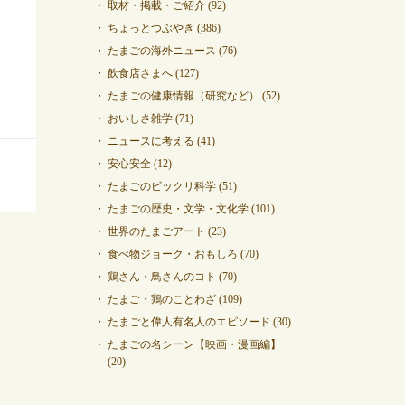
取材・掲載・ご紹介
(92)
ちょっとつぶやき
(386)
たまごの海外ニュース
(76)
飲食店さまへ
(127)
たまごの健康情報（研究など）
(52)
おいしさ雑学
(71)
ニュースに考える
(41)
安心安全
(12)
たまごのビックリ科学
(51)
たまごの歴史・文学・文化学
(101)
世界のたまごアート
(23)
食べ物ジョーク・おもしろ
(70)
鶏さん・鳥さんのコト
(70)
たまご・鶏のことわざ
(109)
たまごと偉人有名人のエピソード
(30)
たまごの名シーン【映画・漫画編】
(20)