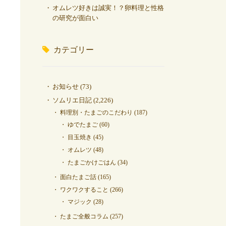
オムレツ好きは誠実！？卵料理と性格
の研究が面白い
カテゴリー
お知らせ
(73)
ソムリエ日記
(2,226)
料理別・たまごのこだわり
(187)
ゆでたまご
(60)
目玉焼き
(45)
オムレツ
(48)
たまごかけごはん
(34)
面白たまご話
(165)
ワクワクすること
(266)
マジック
(28)
たまご全般コラム
(257)