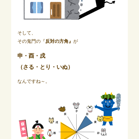
そして、
その鬼門の『
反対の方角』
が
申・酉・戌
（さる・とり・いぬ）
なんですね～。