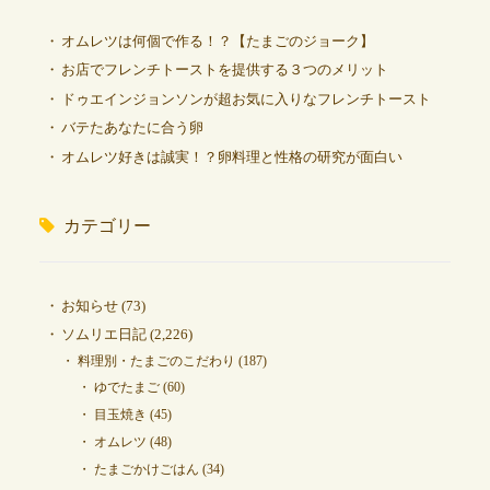
オムレツは何個で作る！？【たまごのジョーク】
お店でフレンチトーストを提供する３つのメリット
ドゥエインジョンソンが超お気に入りなフレンチトースト
バテたあなたに合う卵
オムレツ好きは誠実！？卵料理と性格の研究が面白い
カテゴリー
お知らせ
(73)
ソムリエ日記
(2,226)
料理別・たまごのこだわり
(187)
ゆでたまご
(60)
目玉焼き
(45)
オムレツ
(48)
たまごかけごはん
(34)