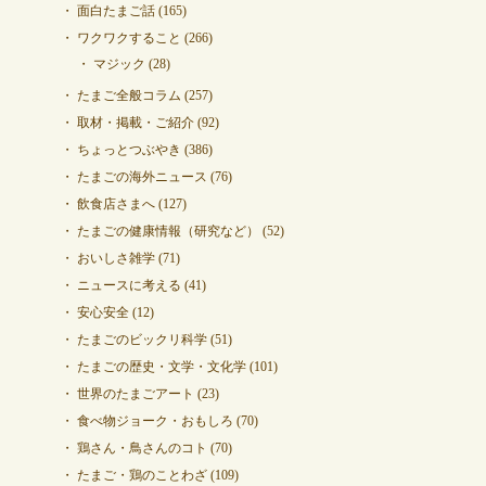
面白たまご話
(165)
ワクワクすること
(266)
マジック
(28)
たまご全般コラム
(257)
取材・掲載・ご紹介
(92)
ちょっとつぶやき
(386)
たまごの海外ニュース
(76)
飲食店さまへ
(127)
たまごの健康情報（研究など）
(52)
おいしさ雑学
(71)
ニュースに考える
(41)
安心安全
(12)
たまごのビックリ科学
(51)
たまごの歴史・文学・文化学
(101)
世界のたまごアート
(23)
食べ物ジョーク・おもしろ
(70)
鶏さん・鳥さんのコト
(70)
たまご・鶏のことわざ
(109)