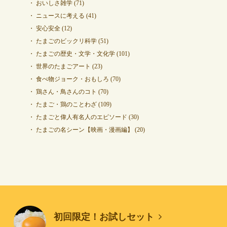
おいしさ雑学
(71)
ニュースに考える
(41)
安心安全
(12)
たまごのビックリ科学
(51)
たまごの歴史・文学・文化学
(101)
世界のたまごアート
(23)
食べ物ジョーク・おもしろ
(70)
鶏さん・鳥さんのコト
(70)
たまご・鶏のことわざ
(109)
たまごと偉人有名人のエピソード
(30)
たまごの名シーン【映画・漫画編】
(20)
初回限定！お試しセット