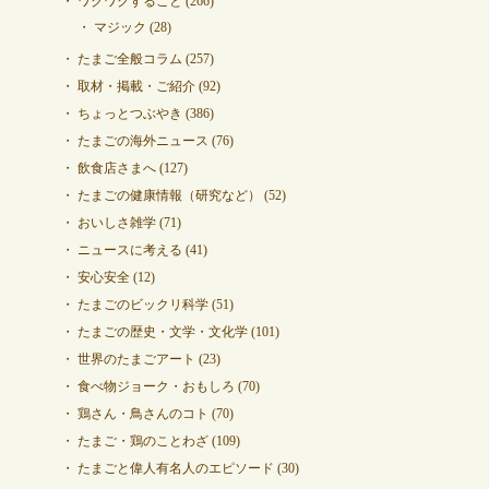
ワクワクすること
(266)
マジック
(28)
たまご全般コラム
(257)
取材・掲載・ご紹介
(92)
ちょっとつぶやき
(386)
たまごの海外ニュース
(76)
飲食店さまへ
(127)
たまごの健康情報（研究など）
(52)
おいしさ雑学
(71)
ニュースに考える
(41)
安心安全
(12)
たまごのビックリ科学
(51)
たまごの歴史・文学・文化学
(101)
世界のたまごアート
(23)
食べ物ジョーク・おもしろ
(70)
鶏さん・鳥さんのコト
(70)
たまご・鶏のことわざ
(109)
たまごと偉人有名人のエピソード
(30)