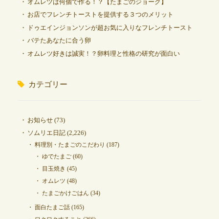
オムレツは何個で作る！？【たまごのジョーク】
お店でフレンチトーストを提供する３つのメリット
ドゥエインジョンソンが超お気に入りなフレンチトースト
バテたあなたに合う卵
オムレツ好きは誠実！？卵料理と性格の研究が面白い
カテゴリー
お知らせ
(73)
ソムリエ日記
(2,226)
料理別・たまごのこだわり
(187)
ゆでたまご
(60)
目玉焼き
(45)
オムレツ
(48)
たまごかけごはん
(34)
面白たまご話
(165)