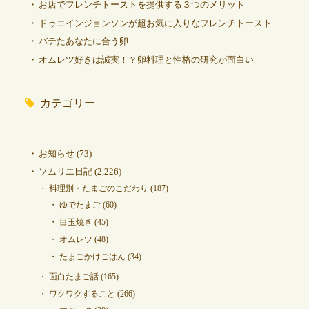
お店でフレンチトーストを提供する３つのメリット
ドゥエインジョンソンが超お気に入りなフレンチトースト
バテたあなたに合う卵
オムレツ好きは誠実！？卵料理と性格の研究が面白い
カテゴリー
お知らせ
(73)
ソムリエ日記
(2,226)
料理別・たまごのこだわり
(187)
ゆでたまご
(60)
目玉焼き
(45)
オムレツ
(48)
たまごかけごはん
(34)
面白たまご話
(165)
ワクワクすること
(266)