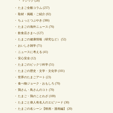
マジック
(28)
たまご全般コラム
(257)
取材・掲載・ご紹介
(92)
ちょっとつぶやき
(386)
たまごの海外ニュース
(76)
飲食店さまへ
(127)
たまごの健康情報（研究など）
(52)
おいしさ雑学
(71)
ニュースに考える
(41)
安心安全
(12)
たまごのビックリ科学
(51)
たまごの歴史・文学・文化学
(101)
世界のたまごアート
(23)
食べ物ジョーク・おもしろ
(70)
鶏さん・鳥さんのコト
(70)
たまご・鶏のことわざ
(109)
たまごと偉人有名人のエピソード
(30)
たまごの名シーン【映画・漫画編】
(20)