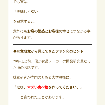
でも実は、
「美味しく
ない
」
を追求すると、
意外にも
お店の繁盛とお客様の幸せ
につながる事
があります。
◆
味覚研究から見えてきたファン化のヒント
20年ほど前、僕が食品メーカーの開発研究員だっ
た頃のお話です。
味覚研究が専門のとある大学教授に、
「
ぜひ、
マズい食べ物
を作ってください。
」
……と言われたことがあります。