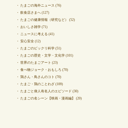
たまごの海外ニュース
(76)
飲食店さまへ
(127)
たまごの健康情報（研究など）
(52)
おいしさ雑学
(71)
ニュースに考える
(41)
安心安全
(12)
たまごのビックリ科学
(51)
たまごの歴史・文学・文化学
(101)
世界のたまごアート
(23)
食べ物ジョーク・おもしろ
(70)
鶏さん・鳥さんのコト
(70)
たまご・鶏のことわざ
(109)
たまごと偉人有名人のエピソード
(30)
たまごの名シーン【映画・漫画編】
(20)