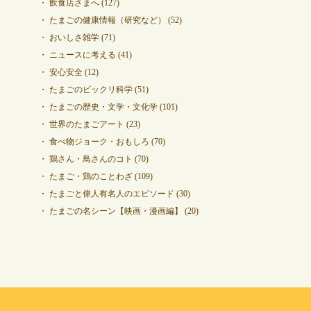
飲食店さまへ
(127)
たまごの健康情報（研究など）
(52)
おいしさ雑学
(71)
ニュースに考える
(41)
安心安全
(12)
たまごのビックリ科学
(51)
たまごの歴史・文学・文化学
(101)
世界のたまごアート
(23)
食べ物ジョーク・おもしろ
(70)
鶏さん・鳥さんのコト
(70)
たまご・鶏のことわざ
(109)
たまごと偉人有名人のエピソード
(30)
たまごの名シーン【映画・漫画編】
(20)