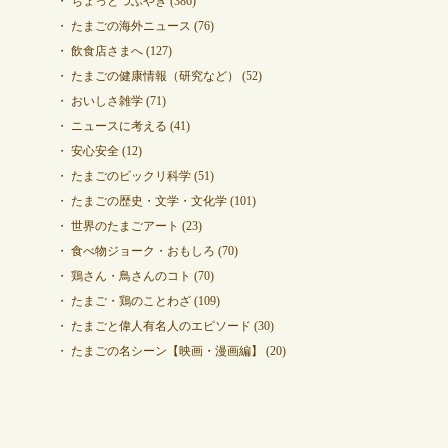
ちょっとつぶやき
(386)
たまごの海外ニュース
(76)
飲食店さまへ
(127)
たまごの健康情報（研究など）
(52)
おいしさ雑学
(71)
ニュースに考える
(41)
安心安全
(12)
たまごのビックリ科学
(51)
たまごの歴史・文学・文化学
(101)
世界のたまごアート
(23)
食べ物ジョーク・おもしろ
(70)
鶏さん・鳥さんのコト
(70)
たまご・鶏のことわざ
(109)
たまごと偉人有名人のエピソード
(30)
たまごの名シーン【映画・漫画編】
(20)