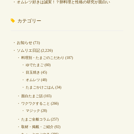
オムレツ好きは誠実！？卵料理と性格の研究が面白い
カテゴリー
お知らせ
(73)
ソムリエ日記
(2,226)
料理別・たまごのこだわり
(187)
ゆでたまご
(60)
目玉焼き
(45)
オムレツ
(48)
たまごかけごはん
(34)
面白たまご話
(165)
ワクワクすること
(266)
マジック
(28)
たまご全般コラム
(257)
取材・掲載・ご紹介
(92)