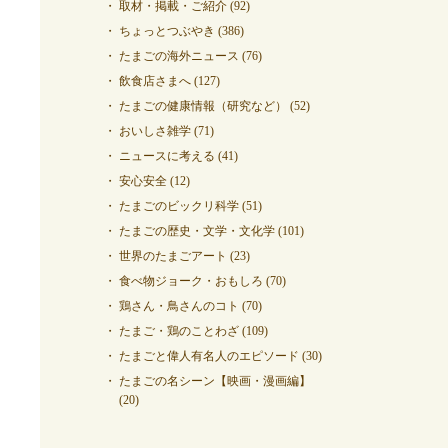
取材・掲載・ご紹介
(92)
ちょっとつぶやき
(386)
たまごの海外ニュース
(76)
飲食店さまへ
(127)
たまごの健康情報（研究など）
(52)
おいしさ雑学
(71)
ニュースに考える
(41)
安心安全
(12)
たまごのビックリ科学
(51)
たまごの歴史・文学・文化学
(101)
世界のたまごアート
(23)
食べ物ジョーク・おもしろ
(70)
鶏さん・鳥さんのコト
(70)
たまご・鶏のことわざ
(109)
たまごと偉人有名人のエピソード
(30)
たまごの名シーン【映画・漫画編】
(20)