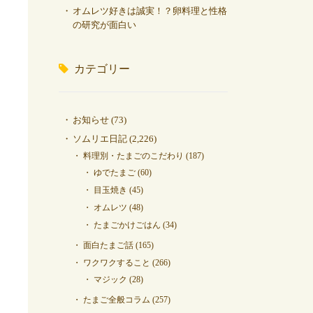
オムレツ好きは誠実！？卵料理と性格
の研究が面白い
カテゴリー
お知らせ
(73)
ソムリエ日記
(2,226)
料理別・たまごのこだわり
(187)
ゆでたまご
(60)
目玉焼き
(45)
オムレツ
(48)
たまごかけごはん
(34)
面白たまご話
(165)
ワクワクすること
(266)
マジック
(28)
たまご全般コラム
(257)