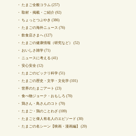
たまご全般コラム
(257)
取材・掲載・ご紹介
(92)
ちょっとつぶやき
(386)
たまごの海外ニュース
(76)
飲食店さまへ
(127)
たまごの健康情報（研究など）
(52)
おいしさ雑学
(71)
ニュースに考える
(41)
安心安全
(12)
たまごのビックリ科学
(51)
たまごの歴史・文学・文化学
(101)
世界のたまごアート
(23)
食べ物ジョーク・おもしろ
(70)
鶏さん・鳥さんのコト
(70)
たまご・鶏のことわざ
(109)
たまごと偉人有名人のエピソード
(30)
たまごの名シーン【映画・漫画編】
(20)