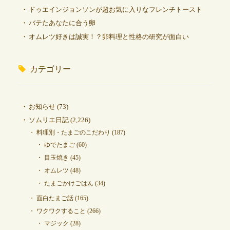
ドゥエインジョンソンが超お気に入りなフレンチトースト
バテたあなたに合う卵
オムレツ好きは誠実！？卵料理と性格の研究が面白い
カテゴリー
お知らせ
(73)
ソムリエ日記
(2,226)
料理別・たまごのこだわり
(187)
ゆでたまご
(60)
目玉焼き
(45)
オムレツ
(48)
たまごかけごはん
(34)
面白たまご話
(165)
ワクワクすること
(266)
マジック
(28)