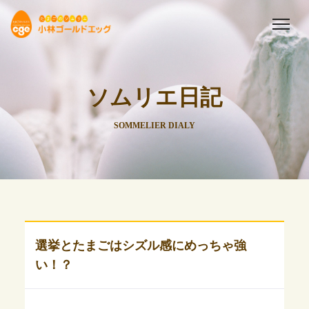
ソムリエ日記
SOMMELIER DIALY
選挙とたまごはシズル感にめっちゃ強
い！？