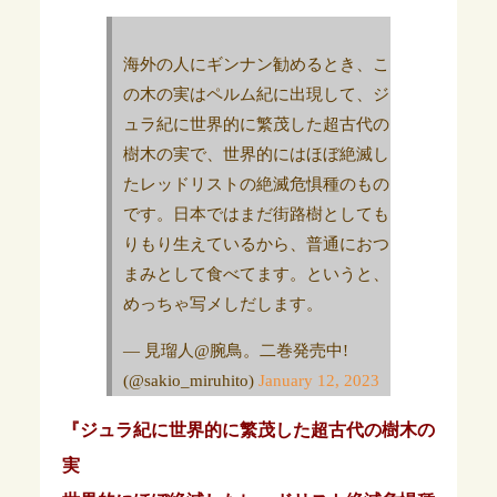
海外の人にギンナン勧めるとき、こ
の木の実はペルム紀に出現して、ジ
ュラ紀に世界的に繁茂した超古代の
樹木の実で、世界的にはほぼ絶滅し
たレッドリストの絶滅危惧種のもの
です。日本ではまだ街路樹としても
りもり生えているから、普通におつ
まみとして食べてます。というと、
めっちゃ写メしだします。
— 見瑠人@腕鳥。二巻発売中!
(@sakio_miruhito)
January 12, 2023
『ジュラ紀に世界的に繁茂した超古代の樹木の
実