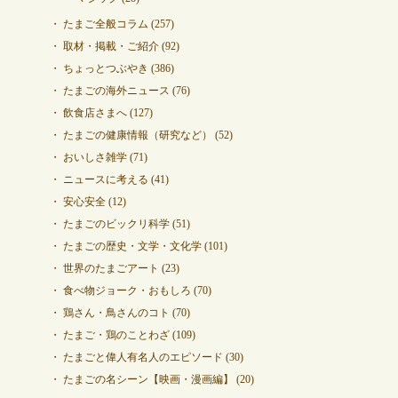
たまご全般コラム
(257)
取材・掲載・ご紹介
(92)
ちょっとつぶやき
(386)
たまごの海外ニュース
(76)
飲食店さまへ
(127)
たまごの健康情報（研究など）
(52)
おいしさ雑学
(71)
ニュースに考える
(41)
安心安全
(12)
たまごのビックリ科学
(51)
たまごの歴史・文学・文化学
(101)
世界のたまごアート
(23)
食べ物ジョーク・おもしろ
(70)
鶏さん・鳥さんのコト
(70)
たまご・鶏のことわざ
(109)
たまごと偉人有名人のエピソード
(30)
たまごの名シーン【映画・漫画編】
(20)