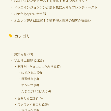
お店でフレンチトーストを提供する３つのメリット
ドゥエインジョンソンが超お気に入りなフレンチトースト
バテたあなたに合う卵
オムレツ好きは誠実！？卵料理と性格の研究が面白い
カテゴリー
お知らせ
(73)
ソムリエ日記
(2,226)
料理別・たまごのこだわり
(187)
ゆでたまご
(60)
目玉焼き
(45)
オムレツ
(48)
たまごかけごはん
(34)
面白たまご話
(165)
ワクワクすること
(266)
マジック
(28)