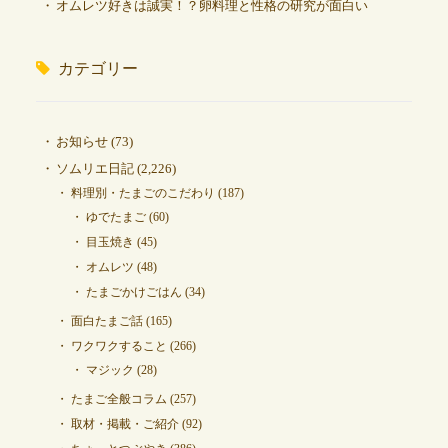
オムレツ好きは誠実！？卵料理と性格の研究が面白い
カテゴリー
お知らせ
(73)
ソムリエ日記
(2,226)
料理別・たまごのこだわり
(187)
ゆでたまご
(60)
目玉焼き
(45)
オムレツ
(48)
たまごかけごはん
(34)
面白たまご話
(165)
ワクワクすること
(266)
マジック
(28)
たまご全般コラム
(257)
取材・掲載・ご紹介
(92)