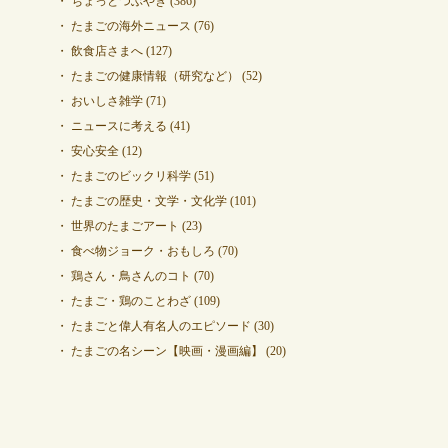
ちょっとつぶやき
(386)
たまごの海外ニュース
(76)
飲食店さまへ
(127)
たまごの健康情報（研究など）
(52)
おいしさ雑学
(71)
ニュースに考える
(41)
安心安全
(12)
たまごのビックリ科学
(51)
たまごの歴史・文学・文化学
(101)
世界のたまごアート
(23)
食べ物ジョーク・おもしろ
(70)
鶏さん・鳥さんのコト
(70)
たまご・鶏のことわざ
(109)
たまごと偉人有名人のエピソード
(30)
たまごの名シーン【映画・漫画編】
(20)