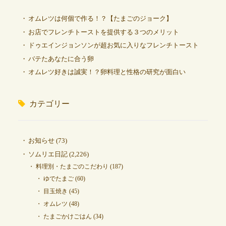
オムレツは何個で作る！？【たまごのジョーク】
お店でフレンチトーストを提供する３つのメリット
ドゥエインジョンソンが超お気に入りなフレンチトースト
バテたあなたに合う卵
オムレツ好きは誠実！？卵料理と性格の研究が面白い
カテゴリー
お知らせ
(73)
ソムリエ日記
(2,226)
料理別・たまごのこだわり
(187)
ゆでたまご
(60)
目玉焼き
(45)
オムレツ
(48)
たまごかけごはん
(34)