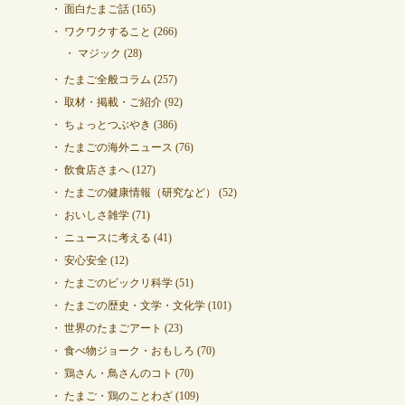
面白たまご話
(165)
ワクワクすること
(266)
マジック
(28)
たまご全般コラム
(257)
取材・掲載・ご紹介
(92)
ちょっとつぶやき
(386)
たまごの海外ニュース
(76)
飲食店さまへ
(127)
たまごの健康情報（研究など）
(52)
おいしさ雑学
(71)
ニュースに考える
(41)
安心安全
(12)
たまごのビックリ科学
(51)
たまごの歴史・文学・文化学
(101)
世界のたまごアート
(23)
食べ物ジョーク・おもしろ
(70)
鶏さん・鳥さんのコト
(70)
たまご・鶏のことわざ
(109)