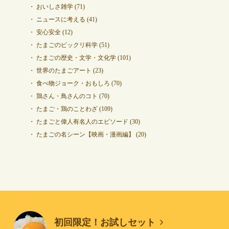
おいしさ雑学
(71)
ニュースに考える
(41)
安心安全
(12)
たまごのビックリ科学
(51)
たまごの歴史・文学・文化学
(101)
世界のたまごアート
(23)
食べ物ジョーク・おもしろ
(70)
鶏さん・鳥さんのコト
(70)
たまご・鶏のことわざ
(109)
たまごと偉人有名人のエピソード
(30)
たまごの名シーン【映画・漫画編】
(20)
初回限定！お試しセット