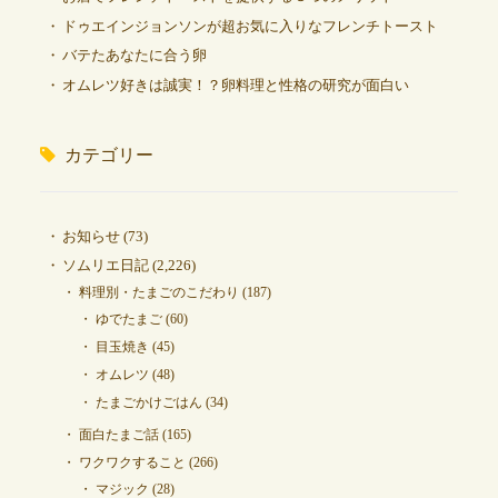
ドゥエインジョンソンが超お気に入りなフレンチトースト
バテたあなたに合う卵
オムレツ好きは誠実！？卵料理と性格の研究が面白い
カテゴリー
お知らせ
(73)
ソムリエ日記
(2,226)
料理別・たまごのこだわり
(187)
ゆでたまご
(60)
目玉焼き
(45)
オムレツ
(48)
たまごかけごはん
(34)
面白たまご話
(165)
ワクワクすること
(266)
マジック
(28)