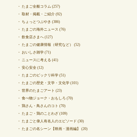
たまご全般コラム
(257)
取材・掲載・ご紹介
(92)
ちょっとつぶやき
(386)
たまごの海外ニュース
(76)
飲食店さまへ
(127)
たまごの健康情報（研究など）
(52)
おいしさ雑学
(71)
ニュースに考える
(41)
安心安全
(12)
たまごのビックリ科学
(51)
たまごの歴史・文学・文化学
(101)
世界のたまごアート
(23)
食べ物ジョーク・おもしろ
(70)
鶏さん・鳥さんのコト
(70)
たまご・鶏のことわざ
(109)
たまごと偉人有名人のエピソード
(30)
たまごの名シーン【映画・漫画編】
(20)