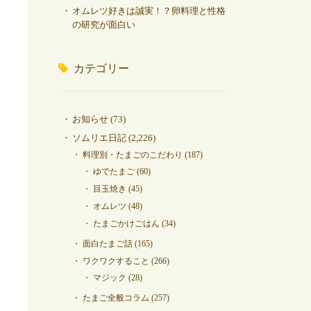
オムレツ好きは誠実！？卵料理と性格
の研究が面白い
カテゴリー
お知らせ
(73)
ソムリエ日記
(2,226)
料理別・たまごのこだわり
(187)
ゆでたまご
(60)
目玉焼き
(45)
オムレツ
(48)
たまごかけごはん
(34)
面白たまご話
(165)
ワクワクすること
(266)
マジック
(28)
たまご全般コラム
(257)