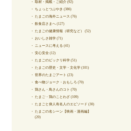
取材・掲載・ご紹介
(92)
ちょっとつぶやき
(386)
たまごの海外ニュース
(76)
飲食店さまへ
(127)
たまごの健康情報（研究など）
(52)
おいしさ雑学
(71)
ニュースに考える
(41)
安心安全
(12)
たまごのビックリ科学
(51)
たまごの歴史・文学・文化学
(101)
世界のたまごアート
(23)
食べ物ジョーク・おもしろ
(70)
鶏さん・鳥さんのコト
(70)
たまご・鶏のことわざ
(109)
たまごと偉人有名人のエピソード
(30)
たまごの名シーン【映画・漫画編】
(20)