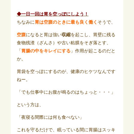
◆一日一回は胃を空っぽにしよう！
ちなみに
胃は空腹のときに最も良く働く
そうで、
空腹
になると胃は強い
収縮
を起こし、胃壁に残る
食物残渣（ざんさ）や古い粘膜をそぎ落とす、
「
胃腸の中をキレイにする
」作用が起こるのだと
か。
胃袋を空っぽにするのが、健康のヒケツなんです
ねー。
「でも仕事中にお腹が鳴るのはちょっと・・・」
という方は、
「夜寝る間際には何も食べない」
これを守るだけで、眠っている間に胃腸はスッキ