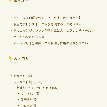
最新記事
オムレツは何個で作る！？【たまごのジョーク】
お店でフレンチトーストを提供する３つのメリット
ドゥエインジョンソンが超お気に入りなフレンチトースト
バテたあなたに合う卵
オムレツ好きは誠実！？卵料理と性格の研究が面白い
カテゴリー
お知らせ
(73)
ソムリエ日記
(2,226)
料理別・たまごのこだわり
(187)
ゆでたまご
(60)
目玉焼き
(45)
オムレツ
(48)