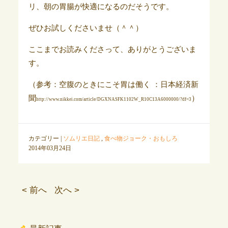
リ、朝の胃腸が快適になるのだそうです。
ぜひお試しくださいませ（＾＾）
ここまでお読みくださって、ありがとうございま
す。
（参考：空腹のときにこそ胃は働く ：日本経済新
聞
）
http://www.nikkei.com/article/DGXNASFK1102W_R10C13A6000000/?df=3
カテゴリー |
ソムリエ日記
,
食べ物ジョーク・おもしろ
2014年03月24日
< 前へ
次へ >