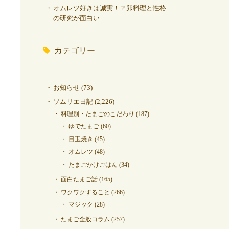
オムレツ好きは誠実！？卵料理と性格
の研究が面白い
カテゴリー
お知らせ
(73)
ソムリエ日記
(2,226)
料理別・たまごのこだわり
(187)
ゆでたまご
(60)
目玉焼き
(45)
オムレツ
(48)
たまごかけごはん
(34)
面白たまご話
(165)
ワクワクすること
(266)
マジック
(28)
たまご全般コラム
(257)