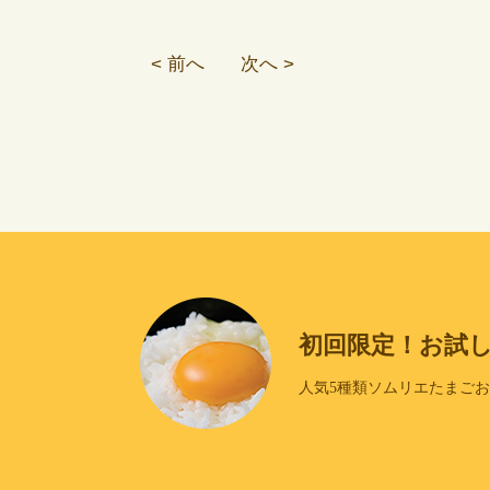
< 前へ
次へ >
初回限定！お試
人気5種類ソムリエたまご