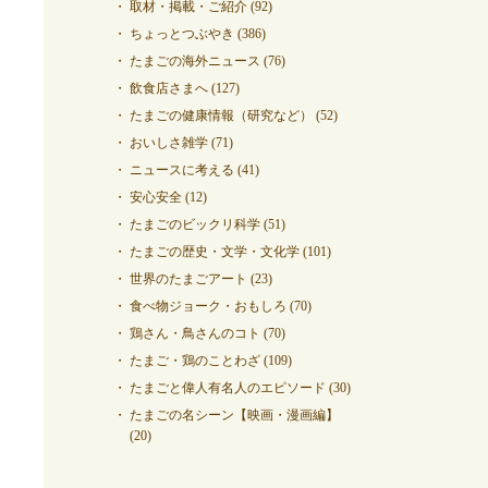
取材・掲載・ご紹介
(92)
ちょっとつぶやき
(386)
たまごの海外ニュース
(76)
飲食店さまへ
(127)
たまごの健康情報（研究など）
(52)
おいしさ雑学
(71)
ニュースに考える
(41)
安心安全
(12)
たまごのビックリ科学
(51)
たまごの歴史・文学・文化学
(101)
世界のたまごアート
(23)
食べ物ジョーク・おもしろ
(70)
鶏さん・鳥さんのコト
(70)
たまご・鶏のことわざ
(109)
たまごと偉人有名人のエピソード
(30)
たまごの名シーン【映画・漫画編】
(20)