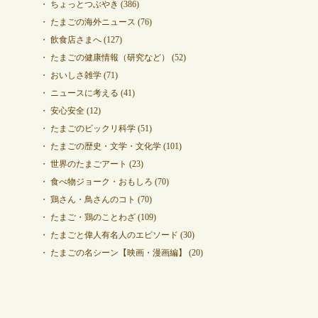
ちょっとつぶやき
(386)
たまごの海外ニュース
(76)
飲食店さまへ
(127)
たまごの健康情報（研究など）
(52)
おいしさ雑学
(71)
ニュースに考える
(41)
安心安全
(12)
たまごのビックリ科学
(51)
たまごの歴史・文学・文化学
(101)
世界のたまごアート
(23)
食べ物ジョーク・おもしろ
(70)
鶏さん・鳥さんのコト
(70)
たまご・鶏のことわざ
(109)
たまごと偉人有名人のエピソード
(30)
たまごの名シーン【映画・漫画編】
(20)