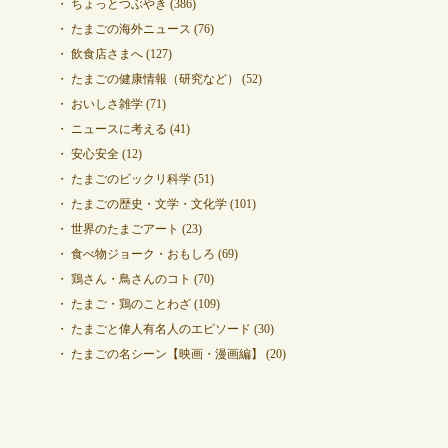
ちょっとつぶやき
(386)
たまごの海外ニュース
(76)
飲食店さまへ
(127)
たまごの健康情報（研究など）
(52)
おいしさ雑学
(71)
ニュースに考える
(41)
安心安全
(12)
たまごのビックリ科学
(51)
たまごの歴史・文学・文化学
(101)
世界のたまごアート
(23)
食べ物ジョーク・おもしろ
(69)
鶏さん・鳥さんのコト
(70)
たまご・鶏のことわざ
(109)
たまごと偉人有名人のエピソード
(30)
たまごの名シーン【映画・漫画編】
(20)