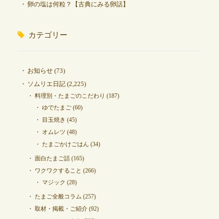
卵の塩は何粒？【古典にみる卵話】
カテゴリー
お知らせ
(73)
ソムリエ日記
(2,225)
料理別・たまごのこだわり
(187)
ゆでたまご
(60)
目玉焼き
(45)
オムレツ
(48)
たまごかけごはん
(34)
面白たまご話
(165)
ワクワクすること
(266)
マジック
(28)
たまご全般コラム
(257)
取材・掲載・ご紹介
(92)