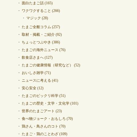
面白たまご話
(165)
ワクワクすること
(266)
マジック
(28)
たまご全般コラム
(257)
取材・掲載・ご紹介
(92)
ちょっとつぶやき
(386)
たまごの海外ニュース
(76)
飲食店さまへ
(127)
たまごの健康情報（研究など）
(52)
おいしさ雑学
(71)
ニュースに考える
(41)
安心安全
(12)
たまごのビックリ科学
(51)
たまごの歴史・文学・文化学
(101)
世界のたまごアート
(23)
食べ物ジョーク・おもしろ
(70)
鶏さん・鳥さんのコト
(70)
たまご・鶏のことわざ
(109)