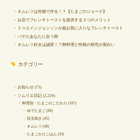
オムレツは何個で作る！？【たまごのジョーク】
お店でフレンチトーストを提供する３つのメリット
ドゥエインジョンソンが超お気に入りなフレンチトースト
バテたあなたに合う卵
オムレツ好きは誠実！？卵料理と性格の研究が面白い
カテゴリー
お知らせ
(73)
ソムリエ日記
(2,226)
料理別・たまごのこだわり
(187)
ゆでたまご
(60)
目玉焼き
(45)
オムレツ
(48)
たまごかけごはん
(34)