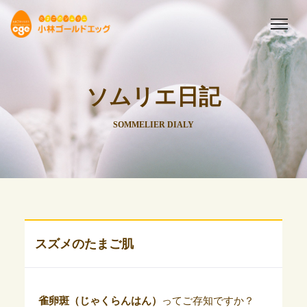
ソムリエ日記
SOMMELIER DIALY
スズメのたまご肌
雀卵斑（じゃくらんはん）
ってご存知ですか？