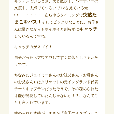
キッチンでいるとき、犬と散歩中、パーティーの
支度中、夫婦でくつろいでTVを見ている最
突然た
中・・・・・・、あらゆるタイミングで
まごをパス！
そしてビックリなことに、お母さ
キャッチ
んは驚きながらもホイホイと割らずに
しているんですね。
キャッチ力がスゴイ！
自分だったらアワアワしてすぐに落としちゃいそ
うです。
ちなみにジェイミーさんのお祖父さん（お母さん
のお父さん）はクリケットの元イングランド代表
チームキャプテンだったそうで、その秘められた
才能が開花していたんじゃないか！？、なんてこ
とも言われています。
秘められた才能が、まさか『息子のイタズラ』で