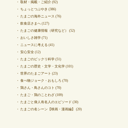
取材・掲載・ご紹介
(92)
ちょっとつぶやき
(386)
たまごの海外ニュース
(76)
飲食店さまへ
(127)
たまごの健康情報（研究など）
(52)
おいしさ雑学
(71)
ニュースに考える
(41)
安心安全
(12)
たまごのビックリ科学
(51)
たまごの歴史・文学・文化学
(101)
世界のたまごアート
(23)
食べ物ジョーク・おもしろ
(70)
鶏さん・鳥さんのコト
(70)
たまご・鶏のことわざ
(109)
たまごと偉人有名人のエピソード
(30)
たまごの名シーン【映画・漫画編】
(20)