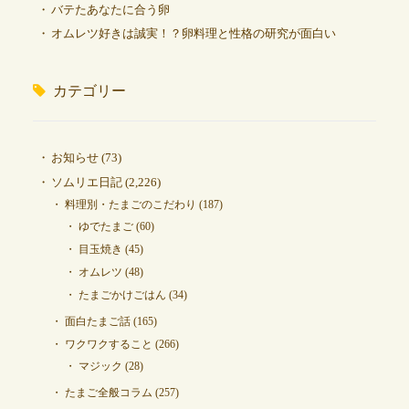
バテたあなたに合う卵
オムレツ好きは誠実！？卵料理と性格の研究が面白い
カテゴリー
お知らせ
(73)
ソムリエ日記
(2,226)
料理別・たまごのこだわり
(187)
ゆでたまご
(60)
目玉焼き
(45)
オムレツ
(48)
たまごかけごはん
(34)
面白たまご話
(165)
ワクワクすること
(266)
マジック
(28)
たまご全般コラム
(257)