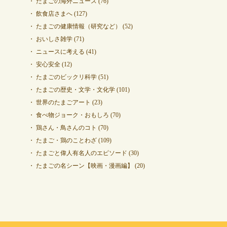
たまごの海外ニュース
(76)
飲食店さまへ
(127)
たまごの健康情報（研究など）
(52)
おいしさ雑学
(71)
ニュースに考える
(41)
安心安全
(12)
たまごのビックリ科学
(51)
たまごの歴史・文学・文化学
(101)
世界のたまごアート
(23)
食べ物ジョーク・おもしろ
(70)
鶏さん・鳥さんのコト
(70)
たまご・鶏のことわざ
(109)
たまごと偉人有名人のエピソード
(30)
たまごの名シーン【映画・漫画編】
(20)