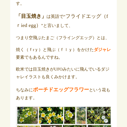
す。
「目玉焼き」
フライドエッグ（f
は英語で“
ｒied egg）
”と言いまして、
つまり空飛ぶたまご（フライングエッグ）とは、
焼く（ｆrｙ）と飛ぶ（ｆｌｙ）をかけた
ダジャレ
要素でもあるんですね。
欧米では目玉焼きがUFOみたいに飛んでいるダジ
ャレイラストも良くみかけます。
ポーチドエッグフラワー
ちなみに
という花も
あります。