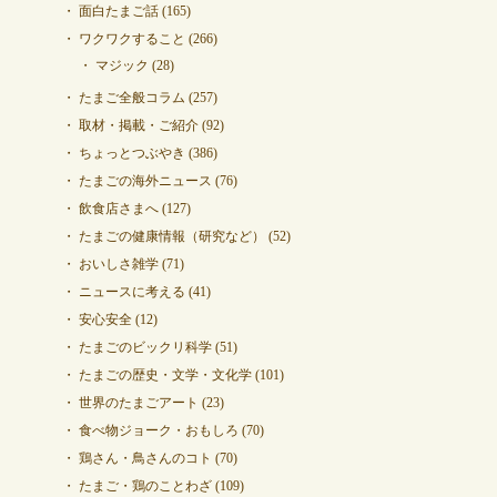
面白たまご話
(165)
ワクワクすること
(266)
マジック
(28)
たまご全般コラム
(257)
取材・掲載・ご紹介
(92)
ちょっとつぶやき
(386)
たまごの海外ニュース
(76)
飲食店さまへ
(127)
たまごの健康情報（研究など）
(52)
おいしさ雑学
(71)
ニュースに考える
(41)
安心安全
(12)
たまごのビックリ科学
(51)
たまごの歴史・文学・文化学
(101)
世界のたまごアート
(23)
食べ物ジョーク・おもしろ
(70)
鶏さん・鳥さんのコト
(70)
たまご・鶏のことわざ
(109)