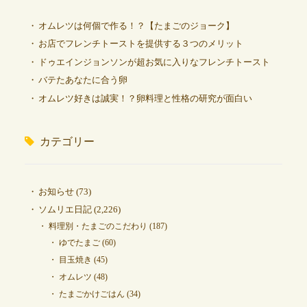
オムレツは何個で作る！？【たまごのジョーク】
お店でフレンチトーストを提供する３つのメリット
ドゥエインジョンソンが超お気に入りなフレンチトースト
バテたあなたに合う卵
オムレツ好きは誠実！？卵料理と性格の研究が面白い
カテゴリー
お知らせ
(73)
ソムリエ日記
(2,226)
料理別・たまごのこだわり
(187)
ゆでたまご
(60)
目玉焼き
(45)
オムレツ
(48)
たまごかけごはん
(34)