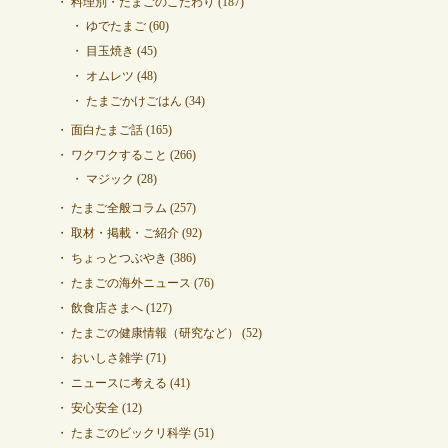
料理別・たまごのこだわり
(187)
ゆでたまご
(60)
目玉焼き
(45)
オムレツ
(48)
たまごかけごはん
(34)
面白たまご話
(165)
ワクワクすること
(266)
マジック
(28)
たまご全般コラム
(257)
取材・掲載・ご紹介
(92)
ちょっとつぶやき
(386)
たまごの海外ニュース
(76)
飲食店さまへ
(127)
たまごの健康情報（研究など）
(52)
おいしさ雑学
(71)
ニュースに考える
(41)
安心安全
(12)
たまごのビックリ科学
(51)