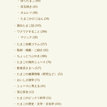
ゆでたまご
(60)
目玉焼き
(45)
オムレツ
(48)
たまごかけごはん
(34)
面白たまご話
(165)
ワクワクすること
(266)
マジック
(28)
たまご全般コラム
(257)
取材・掲載・ご紹介
(92)
ちょっとつぶやき
(386)
たまごの海外ニュース
(76)
飲食店さまへ
(127)
たまごの健康情報（研究など）
(52)
おいしさ雑学
(71)
ニュースに考える
(41)
安心安全
(12)
たまごのビックリ科学
(51)
たまごの歴史・文学・文化学
(101)