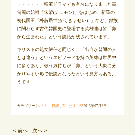
・・・・・・韓流ドラマでも有名になりました高
句麗の始祖「朱蒙(チュモン)」をはじめ、新羅の
初代国王「朴赫居世(かくきょせい）」など、部族
に関わらず古代韓国史に登場する英雄達は皆「卵
から生まれた」という説話が残されています。
キリストの処女解任と同じく、「出自が普通の人
とは違う」というエピソードを持つ英雄は世界中
に多くあり、敬う気持ちが「卵」という大衆に分
かりやすい形で伝説となったという見方もあるよ
うです。
カテゴリー |
ソムリエ日記
,
面白たまご話
2013年07月8日
< 前へ
次へ >