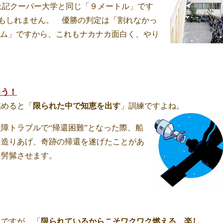
は上記クーパー大学と同じ「９メートル」です
かもしれません。 優勝の判定は「割れなかっ
ーム」ですから、これもナカナカ面白く、やり
ろう！
詰めると「
限られた中で知恵を出す
」訓練ですよね。
故障トラブルで“帰還困難”となった際、船
を造りあげ、奇跡の帰還を遂げたことがあ
を髣髴させます。
訳ですが、「
限られているからこそワクワク燃える。楽し