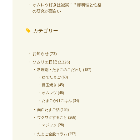
オムレツ好きは誠実！？卵料理と性格
の研究が面白い
カテゴリー
お知らせ
(73)
ソムリエ日記
(2,226)
料理別・たまごのこだわり
(187)
ゆでたまご
(60)
目玉焼き
(45)
オムレツ
(48)
たまごかけごはん
(34)
面白たまご話
(165)
ワクワクすること
(266)
マジック
(28)
たまご全般コラム
(257)