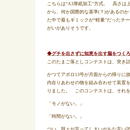
こちらは“A3厚紙加工”方式。 高さ
から、何か国際的な基準(？)があるの
た中で最もギミックが“軽量”だったチ
がいがありそうです。
◆グチを出さずに知恵を出す脳をつく
このたまご落としコンテストは、突き
かつてアポロ13号が月面からの帰りに
内在りあわせの物を組み合わせて装置
りました。 このコンテストは、それ
「モノがない。」
「時間がない。」
つい、我々が言ってしまいがちな言い