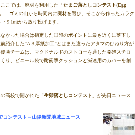
、ここでは、廃材を利用した「
たまご落としコンテスト(Egg
。 ゴミの山から時間内に廃材を選び、そこから作ったカラク
・9.1m)から放り投げます。
れなかった場合は指定した◎印のポイントに最も近くに落下し
前紹介した“A３厚紙加工”とはまた違ったアタマのひねり方が
の優勝チームは、マクドナルドのストローを通した発砲スチロ
つくり、ビニール袋で耐衝撃クッションと減速用のカバーを創
市の高校で開かれた「
生卵落としコンテス
ト」が先日ニュース
でコンテスト – 山陽新聞地域ニュース