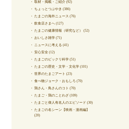
取材・掲載・ご紹介
(92)
ちょっとつぶやき
(386)
たまごの海外ニュース
(76)
飲食店さまへ
(127)
たまごの健康情報（研究など）
(52)
おいしさ雑学
(71)
ニュースに考える
(41)
安心安全
(12)
たまごのビックリ科学
(51)
たまごの歴史・文学・文化学
(101)
世界のたまごアート
(23)
食べ物ジョーク・おもしろ
(70)
鶏さん・鳥さんのコト
(70)
たまご・鶏のことわざ
(109)
たまごと偉人有名人のエピソード
(30)
たまごの名シーン【映画・漫画編】
(20)