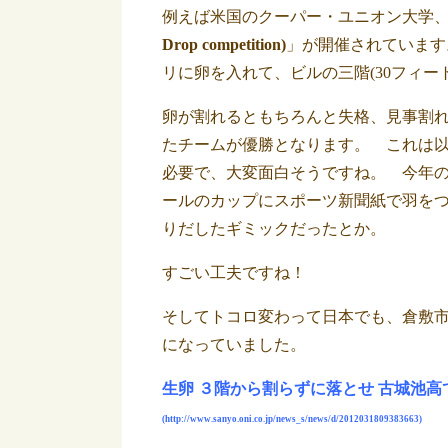
例えば米国のクーパー・ユニオン大学
Drop competition)
」が開催されています
リに卵を入れて、ビルの三階(30フィート
卵が割れるともちろんと失格、見事割
たチームが優勝となります。 これは以
必要で、大変面白そうですね。 今年
ールのカップにスポーツ新聞紙で羽を
りだしたギミックだったとか。
すごい工夫ですね！
そしてトコロ変わって日本でも、倉敷
になっていました。
生卵 ３階から割らずに落とせ 古城池高
(http://www.sanyo.oni.co.jp/news_s/news/d/2012031809383663)