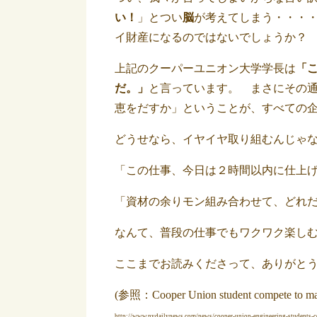
い！
」とつい
脳
が考えてしまう・・・
イ財産になるのではないでしょうか？
上記のクーパーユニオン大学学長は
「
だ。」
と言っています。 まさにその
恵をだすか」ということが、すべての
どうせなら、イヤイヤ取り組むんじゃ
「この仕事、今日は２時間以内に仕上
「資材の余りモン組み合わせて、どれだ
なんて、普段の仕事でもワクワク楽し
ここまでお読みくださって、ありがと
(参照：Cooper Union student compete to ma
http://www.nydailynews.com/news/cooper-union-engineering-students-com