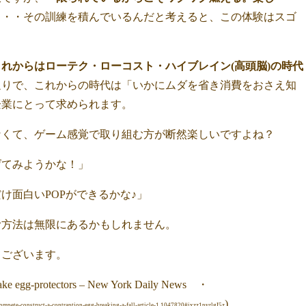
・・・その訓練を積んでいるんだと考えると、この体験はスゴ
これからはローテク・ローコスト・ハイブレイン(高頭脳)の時代
通りで、これからの時代は「いかにムダを省き消費をおさえ知
企業にとって求められます。
なくて、ゲーム感覚で取り組む方が断然楽しいですよね？
げてみようかな！」
け面白いPOPができるかな♪」
む方法は無限にあるかもしれません。
うございます。
ke egg-protectors – New York Daily News ・
)
pete-construct-a-contraption-egg-breaking-a-fall-article-1.1047820#ixzz1pvrlgI5z