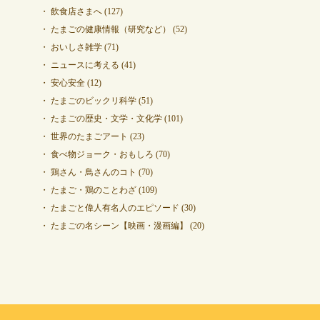
飲食店さまへ
(127)
たまごの健康情報（研究など）
(52)
おいしさ雑学
(71)
ニュースに考える
(41)
安心安全
(12)
たまごのビックリ科学
(51)
たまごの歴史・文学・文化学
(101)
世界のたまごアート
(23)
食べ物ジョーク・おもしろ
(70)
鶏さん・鳥さんのコト
(70)
たまご・鶏のことわざ
(109)
たまごと偉人有名人のエピソード
(30)
たまごの名シーン【映画・漫画編】
(20)