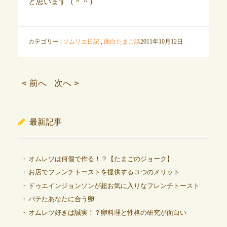
と思います（＾＾）
カテゴリー |
ソムリエ日記
,
面白たまご話
2011年10月12日
< 前へ
次へ >
最新記事
オムレツは何個で作る！？【たまごのジョーク】
お店でフレンチトーストを提供する３つのメリット
ドゥエインジョンソンが超お気に入りなフレンチトースト
バテたあなたに合う卵
オムレツ好きは誠実！？卵料理と性格の研究が面白い