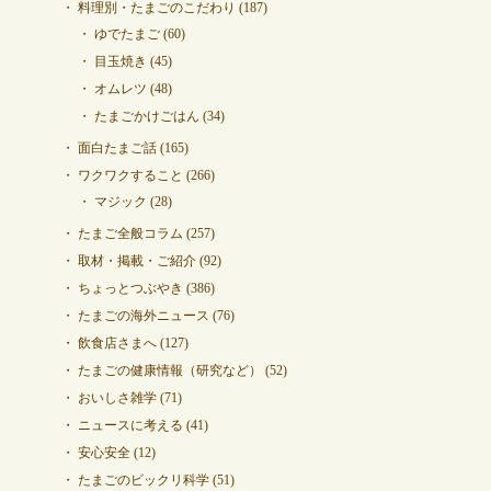
料理別・たまごのこだわり
(187)
ゆでたまご
(60)
目玉焼き
(45)
オムレツ
(48)
たまごかけごはん
(34)
面白たまご話
(165)
ワクワクすること
(266)
マジック
(28)
たまご全般コラム
(257)
取材・掲載・ご紹介
(92)
ちょっとつぶやき
(386)
たまごの海外ニュース
(76)
飲食店さまへ
(127)
たまごの健康情報（研究など）
(52)
おいしさ雑学
(71)
ニュースに考える
(41)
安心安全
(12)
たまごのビックリ科学
(51)