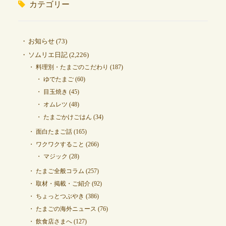
カテゴリー
お知らせ
(73)
ソムリエ日記
(2,226)
料理別・たまごのこだわり
(187)
ゆでたまご
(60)
目玉焼き
(45)
オムレツ
(48)
たまごかけごはん
(34)
面白たまご話
(165)
ワクワクすること
(266)
マジック
(28)
たまご全般コラム
(257)
取材・掲載・ご紹介
(92)
ちょっとつぶやき
(386)
たまごの海外ニュース
(76)
飲食店さまへ
(127)