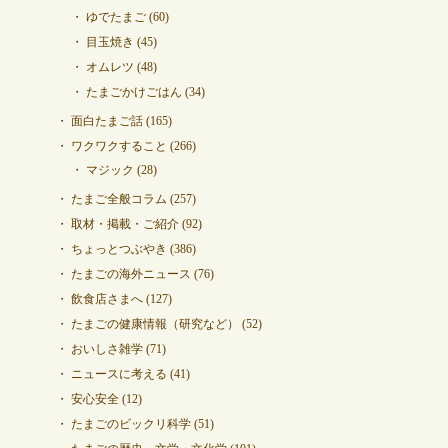
ゆでたまご
(60)
目玉焼き
(45)
オムレツ
(48)
たまごかけごはん
(34)
面白たまご話
(165)
ワクワクすること
(266)
マジック
(28)
たまご全般コラム
(257)
取材・掲載・ご紹介
(92)
ちょっとつぶやき
(386)
たまごの海外ニュース
(76)
飲食店さまへ
(127)
たまごの健康情報（研究など）
(52)
おいしさ雑学
(71)
ニュースに考える
(41)
安心安全
(12)
たまごのビックリ科学
(51)