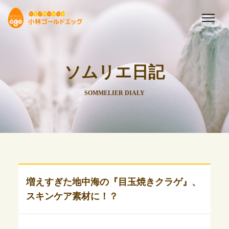
ソムリエ日記
SOMMELIER DIALY
増えすぎた地中海の『目玉焼きクラゲ』、
スキンケア素材に！？