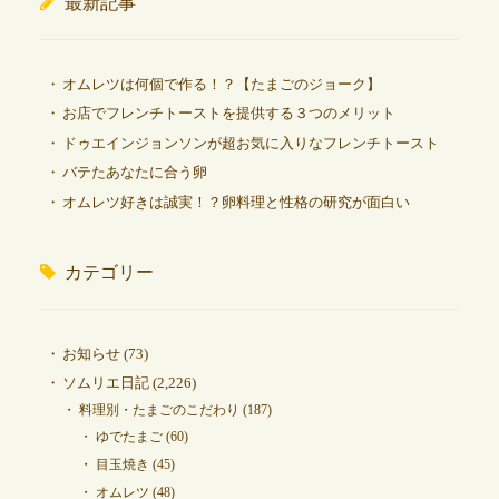
最新記事
オムレツは何個で作る！？【たまごのジョーク】
お店でフレンチトーストを提供する３つのメリット
ドゥエインジョンソンが超お気に入りなフレンチトースト
バテたあなたに合う卵
オムレツ好きは誠実！？卵料理と性格の研究が面白い
カテゴリー
お知らせ
(73)
ソムリエ日記
(2,226)
料理別・たまごのこだわり
(187)
ゆでたまご
(60)
目玉焼き
(45)
オムレツ
(48)