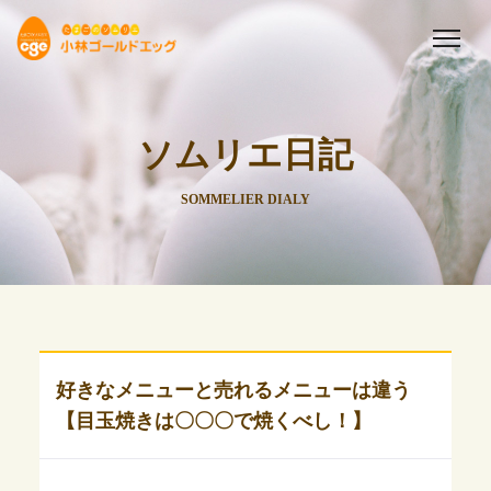
ソムリエ日記
SOMMELIER DIALY
好きなメニューと売れるメニューは違う
【目玉焼きは〇〇〇で焼くべし！】