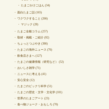
たまごかけごはん
(34)
面白たまご話
(165)
ワクワクすること
(266)
マジック
(28)
たまご全般コラム
(257)
取材・掲載・ご紹介
(92)
ちょっとつぶやき
(386)
たまごの海外ニュース
(76)
飲食店さまへ
(127)
たまごの健康情報（研究など）
(52)
おいしさ雑学
(71)
ニュースに考える
(41)
安心安全
(12)
たまごのビックリ科学
(51)
たまごの歴史・文学・文化学
(101)
世界のたまごアート
(23)
食べ物ジョーク・おもしろ
(70)