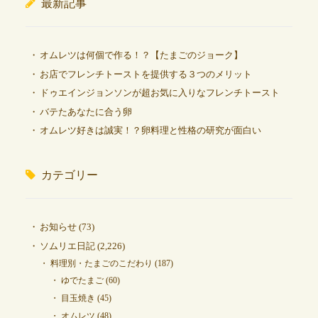
最新記事
オムレツは何個で作る！？【たまごのジョーク】
お店でフレンチトーストを提供する３つのメリット
ドゥエインジョンソンが超お気に入りなフレンチトースト
バテたあなたに合う卵
オムレツ好きは誠実！？卵料理と性格の研究が面白い
カテゴリー
お知らせ
(73)
ソムリエ日記
(2,226)
料理別・たまごのこだわり
(187)
ゆでたまご
(60)
目玉焼き
(45)
オムレツ
(48)