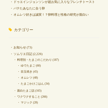
ドゥエインジョンソンが超お気に入りなフレンチトースト
バテたあなたに合う卵
オムレツ好きは誠実！？卵料理と性格の研究が面白い
カテゴリー
お知らせ
(73)
ソムリエ日記
(2,226)
料理別・たまごのこだわり
(187)
ゆでたまご
(60)
目玉焼き
(45)
オムレツ
(48)
たまごかけごはん
(34)
面白たまご話
(165)
ワクワクすること
(266)
マジック
(28)