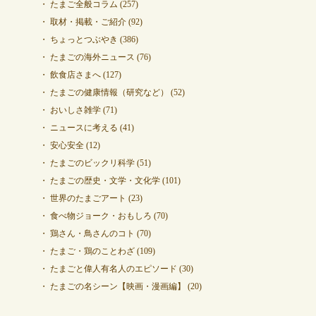
たまご全般コラム
(257)
取材・掲載・ご紹介
(92)
ちょっとつぶやき
(386)
たまごの海外ニュース
(76)
飲食店さまへ
(127)
たまごの健康情報（研究など）
(52)
おいしさ雑学
(71)
ニュースに考える
(41)
安心安全
(12)
たまごのビックリ科学
(51)
たまごの歴史・文学・文化学
(101)
世界のたまごアート
(23)
食べ物ジョーク・おもしろ
(70)
鶏さん・鳥さんのコト
(70)
たまご・鶏のことわざ
(109)
たまごと偉人有名人のエピソード
(30)
たまごの名シーン【映画・漫画編】
(20)