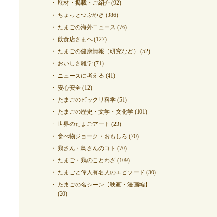
取材・掲載・ご紹介
(92)
ちょっとつぶやき
(386)
たまごの海外ニュース
(76)
飲食店さまへ
(127)
たまごの健康情報（研究など）
(52)
おいしさ雑学
(71)
ニュースに考える
(41)
安心安全
(12)
たまごのビックリ科学
(51)
たまごの歴史・文学・文化学
(101)
世界のたまごアート
(23)
食べ物ジョーク・おもしろ
(70)
鶏さん・鳥さんのコト
(70)
たまご・鶏のことわざ
(109)
たまごと偉人有名人のエピソード
(30)
たまごの名シーン【映画・漫画編】
(20)