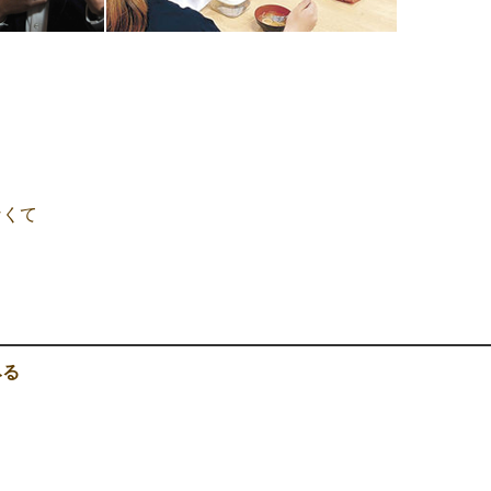
なくて
みる