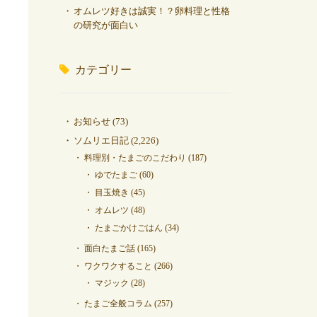
オムレツ好きは誠実！？卵料理と性格
の研究が面白い
カテゴリー
お知らせ
(73)
ソムリエ日記
(2,226)
料理別・たまごのこだわり
(187)
ゆでたまご
(60)
目玉焼き
(45)
オムレツ
(48)
たまごかけごはん
(34)
面白たまご話
(165)
ワクワクすること
(266)
マジック
(28)
たまご全般コラム
(257)