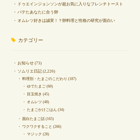
ドゥエインジョンソンが超お気に入りなフレンチトースト
バテたあなたに合う卵
オムレツ好きは誠実！？卵料理と性格の研究が面白い
カテゴリー
お知らせ
(73)
ソムリエ日記
(2,226)
料理別・たまごのこだわり
(187)
ゆでたまご
(60)
目玉焼き
(45)
オムレツ
(48)
たまごかけごはん
(34)
面白たまご話
(165)
ワクワクすること
(266)
マジック
(28)