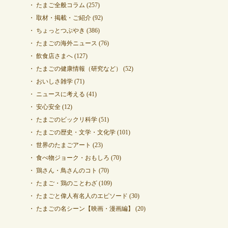
たまご全般コラム
(257)
取材・掲載・ご紹介
(92)
ちょっとつぶやき
(386)
たまごの海外ニュース
(76)
飲食店さまへ
(127)
たまごの健康情報（研究など）
(52)
おいしさ雑学
(71)
ニュースに考える
(41)
安心安全
(12)
たまごのビックリ科学
(51)
たまごの歴史・文学・文化学
(101)
世界のたまごアート
(23)
食べ物ジョーク・おもしろ
(70)
鶏さん・鳥さんのコト
(70)
たまご・鶏のことわざ
(109)
たまごと偉人有名人のエピソード
(30)
たまごの名シーン【映画・漫画編】
(20)