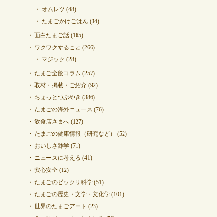
オムレツ
(48)
たまごかけごはん
(34)
面白たまご話
(165)
ワクワクすること
(266)
マジック
(28)
たまご全般コラム
(257)
取材・掲載・ご紹介
(92)
ちょっとつぶやき
(386)
たまごの海外ニュース
(76)
飲食店さまへ
(127)
たまごの健康情報（研究など）
(52)
おいしさ雑学
(71)
ニュースに考える
(41)
安心安全
(12)
たまごのビックリ科学
(51)
たまごの歴史・文学・文化学
(101)
世界のたまごアート
(23)