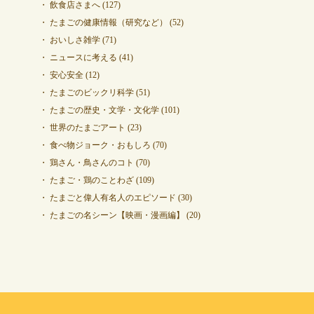
飲食店さまへ
(127)
たまごの健康情報（研究など）
(52)
おいしさ雑学
(71)
ニュースに考える
(41)
安心安全
(12)
たまごのビックリ科学
(51)
たまごの歴史・文学・文化学
(101)
世界のたまごアート
(23)
食べ物ジョーク・おもしろ
(70)
鶏さん・鳥さんのコト
(70)
たまご・鶏のことわざ
(109)
たまごと偉人有名人のエピソード
(30)
たまごの名シーン【映画・漫画編】
(20)