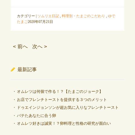
カテゴリー |
ソムリエ日記
,
料理別・たまごのこだわり
,
ゆで
たまご
2020年07月21日
< 前へ
次へ >
最新記事
オムレツは何個で作る！？【たまごのジョーク】
お店でフレンチトーストを提供する３つのメリット
ドゥエインジョンソンが超お気に入りなフレンチトースト
バテたあなたに合う卵
オムレツ好きは誠実！？卵料理と性格の研究が面白い