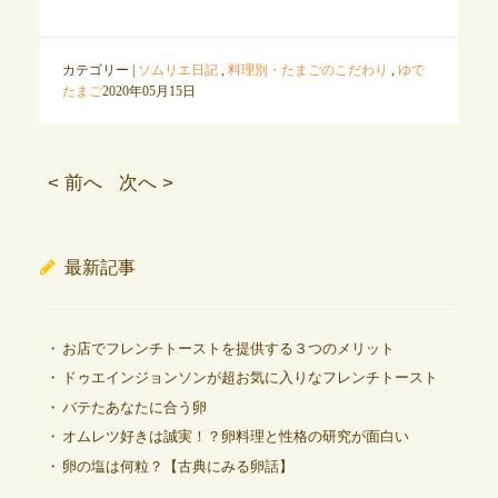
カテゴリー |
ソムリエ日記
,
料理別・たまごのこだわり
,
ゆで
たまご
2020年05月15日
< 前へ
次へ >
最新記事
お店でフレンチトーストを提供する３つのメリット
ドゥエインジョンソンが超お気に入りなフレンチトースト
バテたあなたに合う卵
オムレツ好きは誠実！？卵料理と性格の研究が面白い
卵の塩は何粒？【古典にみる卵話】