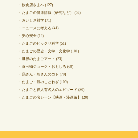
飲食店さまへ
(127)
たまごの健康情報（研究など）
(52)
おいしさ雑学
(71)
ニュースに考える
(41)
安心安全
(12)
たまごのビックリ科学
(51)
たまごの歴史・文学・文化学
(101)
世界のたまごアート
(23)
食べ物ジョーク・おもしろ
(69)
鶏さん・鳥さんのコト
(70)
たまご・鶏のことわざ
(109)
たまごと偉人有名人のエピソード
(30)
たまごの名シーン【映画・漫画編】
(20)