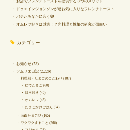
お店でフレンチトーストを提供する３つのメリット
ドゥエインジョンソンが超お気に入りなフレンチトースト
バテたあなたに合う卵
オムレツ好きは誠実！？卵料理と性格の研究が面白い
カテゴリー
お知らせ
(73)
ソムリエ日記
(2,226)
料理別・たまごのこだわり
(187)
ゆでたまご
(60)
目玉焼き
(45)
オムレツ
(48)
たまごかけごはん
(34)
面白たまご話
(165)
ワクワクすること
(266)
マジック
(28)