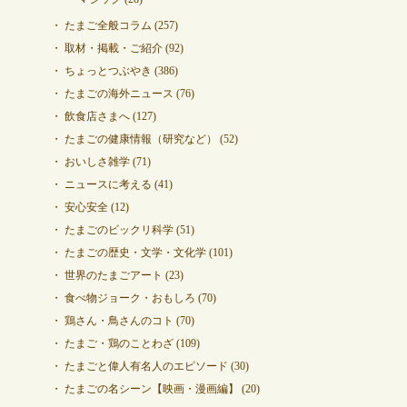
たまご全般コラム
(257)
取材・掲載・ご紹介
(92)
ちょっとつぶやき
(386)
たまごの海外ニュース
(76)
飲食店さまへ
(127)
たまごの健康情報（研究など）
(52)
おいしさ雑学
(71)
ニュースに考える
(41)
安心安全
(12)
たまごのビックリ科学
(51)
たまごの歴史・文学・文化学
(101)
世界のたまごアート
(23)
食べ物ジョーク・おもしろ
(70)
鶏さん・鳥さんのコト
(70)
たまご・鶏のことわざ
(109)
たまごと偉人有名人のエピソード
(30)
たまごの名シーン【映画・漫画編】
(20)